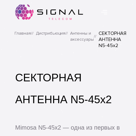
СЕКТОРНАЯ
Главная
Дистрибьюция
Антенны и
Казахстанский оператор связи
©
АНТЕННА
аксессуары
2020. ТОО “Signal Telecom”.
N5-45x2
Разработано студией onelab
СЕКТОРНАЯ
АНТЕННА N5-45x2
Mimosa N5-45x2 — одна из первых в