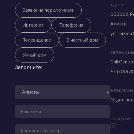
АДРЕС
Заявка на подключение
050002, Ре
Алматы,
Интернет
Телефония
ул. Гоголя
Телевидение
В частный дом
ТЕЛЕФОН
Умный дом
Call Center
Заполните:
+7 (700) 3
ЭЛЕКТРОН
Отдел подд
Instagram