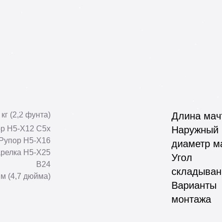
 кг (2,2 фунта)
Длина мач
ор Н5-Х12 С5х
Наружный
 Рупор Н5-Х16
диаметр м
арелка Н5-Х25
Угол
В24
складыван
мм (4,7 дюйма)
Варианты
монтажа