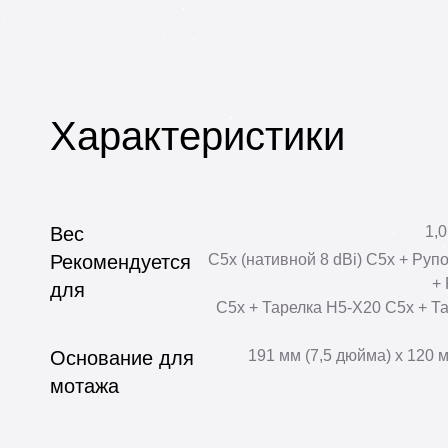
Характеристики
Вес
1,0
Рекомендуется
C5x (нативной 8 dBi) С5х + Руп
+
для
С5х + Тарелка Н5-Х20 С5х + Т
Основание для
191 мм (7,5 дюйма) x 120 
мотажа